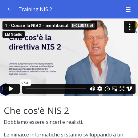
Training NIS 2
Introduzione: cos’è la NIS 2
0/1
1. Cos’è la NIS 2
07:31
Politica sulla sicurezza dei sistemi informativi
0/1
Passi per l’implementazione
0/1
Standard e certificazioni
0/1
Autorità Nazionali ed Europee
0/1
Che cos’è NIS 2
Applicabilità
0/1
Dobbiamo essere sinceri e realisti.
Requisiti di cybersicurezza
0/1
Le minacce informatiche si stanno sviluppando a un