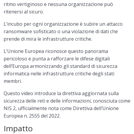
ritmo vertiginoso e nessuna organizzazione può
Incidenti e gestione delle crisi
0/1
ritenersi al sicuro.
Sicurezza della catena di fornitura
0/1
L’incubo per ogni organizzazione è subire un attacco
ransomware sofisticato o una violazione di dati che
Obblighi di reporting
0/1
prende di mira le infrastrutture critiche.
Applicazione
0/1
L’Unione Europea riconosce questo panorama
pericoloso e punta a rafforzare le difese digitali
Test di fine corso
0/1
dell’Europa armonizzando gli standard di sicurezza
informatica nelle infrastrutture critiche degli stati
membri.
Questo video introduce la direttiva aggiornata sulla
sicurezza delle reti e delle informazioni, conosciuta come
NIS 2, ufficialmente nota come Direttiva dell’Unione
Europea n. 2555 del 2022.
Impatto