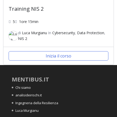
Training NIS 2
5
1ore 15min
di
Luca Murgianu
In
Cybersecurity
,
Data Protection
,
NIS 2
Inizia il corso
MENTIBUS.IT
Chi siamo
analisideirischi.it
Ingegneria della Resilienza
Luca Murgianu