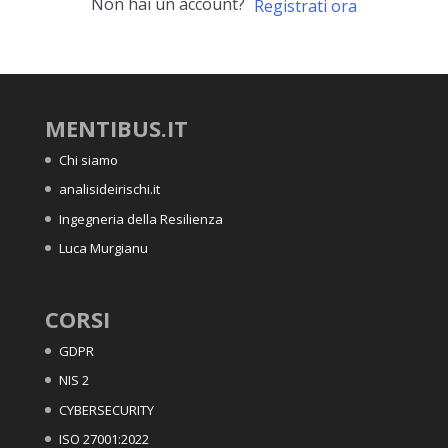
Non hai un account?
Registrati ora
MENTIBUS.IT
Chi siamo
analisideirischi.it
Ingegneria della Resilienza
Luca Murgianu
CORSI
GDPR
NIS 2
CYBERSECURITY
ISO 27001:2022