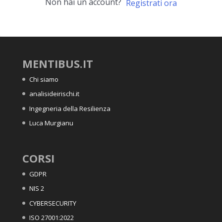
Non hai un account?
Registrati ora
MENTIBUS.IT
Chi siamo
analisideirischi.it
Ingegneria della Resilienza
Luca Murgianu
CORSI
GDPR
NIS 2
CYBERSECURITY
ISO 27001:2022