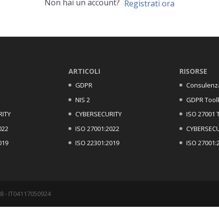
Non hai un account?
Registrati ora
ARTICOLI
RISORSE
GDPR
Consulenz
NIS 2
GDPR Toolk
RITY
CYBERSECURITY
ISO 27001 T
022
ISO 27001:2022
CYBERSECU
019
ISO 22301:2019
ISO 27001:
8 - IT04117050924