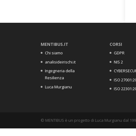
MENTIBUS.IT
CORSI
Chi siamo
GDPR
analisideirischi.it
NIS 2
Ingegneria della
CYBERSECU
Resilienza
ISO 27001:2
Luca Murgianu
ISO 22301:2
© MENTIBUS è un progetto di Luca Murgianu dal 199