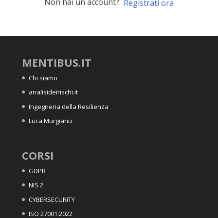
Non hai un account?
Registrati ora
MENTIBUS.IT
Chi siamo
analisideirischi.it
Ingegneria della Resilienza
Luca Murgianu
CORSI
GDPR
NIS 2
CYBERSECURITY
ISO 27001:2022